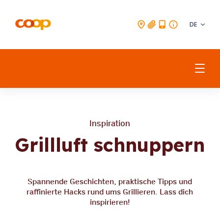
DE
Inspiration
Inspiration
Fleisch
Grillluft schnuppern
Getränke
Fisch & Meeresfrüchte
Vegetarisch & Vegan
Spannende Geschichten, praktische Tipps und
raffinierte Hacks rund ums Grillieren. Lass dich
inspirieren!